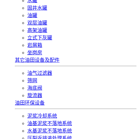
水罐
固井水罐
油罐
双层油罐
高架油罐
立式下灰罐
岩屑箱
坐岗房
其它油田设备及配件
油气过滤器
筛网
海底阀
旋流器
油田环保设备
泥浆冷却系统
油基泥浆不落地系统
水基泥浆不落地系统
压裂返排液处理系统