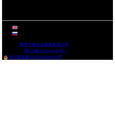
生产地址：陕西省渭南市富平县富阎产业园富辰四路
总部地址：陕西省西安市灞桥区中国五矿金融贸易中心
大厦A座8层
©
2026年
陕西艾普石油装备有限公司
版权所有
|
网站备案：
陕ICP备2024041468号-1
|
陕公网安备61052802000184号