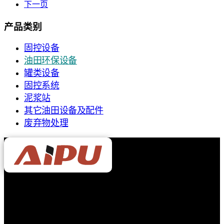
下一页
产品类别
固控设备
油田环保设备
罐类设备
固控系统
泥浆站
其它油田设备及配件
废弃物处理
Aipu Solid Control Co., Ltd
陕西艾普石油装备有限公司
专业生产泥浆净化设备的厂家。产品主要用于处理钻井泥浆，
服务于陆地及海上石油钻井平台、天然气钻井、定向穿越、非