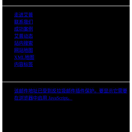
关于艾普
走进艾普
联系我们
成功案例
艾普动态
站内搜索
网站地图
XML地图
内容标签
联系信息
该邮件地址已受到反垃圾邮件插件保护。要显示它需要
在浏览器中启用 JavaScript。
029-63611979
18629552519
生产地址：陕西省渭南市富平县富阎产业园富辰四路
总部地址：陕西省西安市灞桥区中国五矿金融贸易中心
大厦A座8层