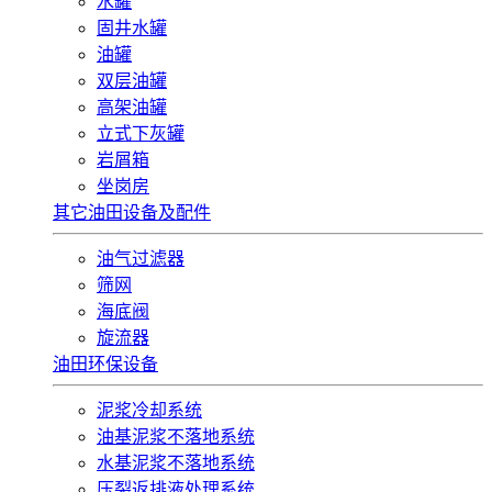
水罐
固井水罐
油罐
双层油罐
高架油罐
立式下灰罐
岩屑箱
坐岗房
其它油田设备及配件
油气过滤器
筛网
海底阀
旋流器
油田环保设备
泥浆冷却系统
油基泥浆不落地系统
水基泥浆不落地系统
压裂返排液处理系统