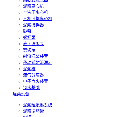
泥浆离心机
全液压离心机
三相卧螺离心机
泥浆搅拌器
砂泵
螺杆泵
液下渣浆泵
剪切泵
射流混浆装置
移动式射流漏斗
泥浆枪
液气分离器
电子点火装置
钢木基础
罐类设备
泥浆罐喷淋系统
泥浆循环罐