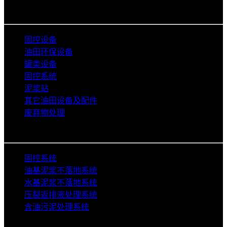
开挖工程、建筑打桩等领域。
产品类别
固控设备
油田环保设备
罐类设备
固控系统
泥浆站
其它油田设备及配件
废弃物处理
解决方案
固控系统
油基泥浆不落地系统
水基泥浆不落地系统
压裂返排液处理系统
含油污泥处理系统