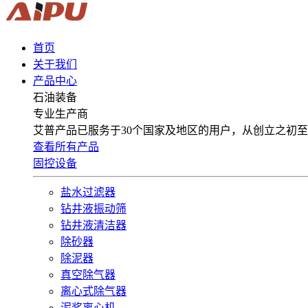
首页
关于我们
产品中心
石油装备
专业生产商
艾普产品已服务于30个国家及地区的用户，从创立之初至
查看所有产品
固控设备
盐水过滤器
钻井液振动筛
钻井液清洁器
除砂器
除泥器
真空除气器
离心式除气器
泥浆离心机