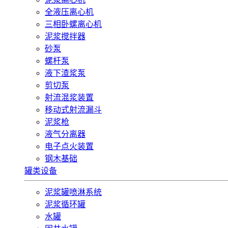
全液压离心机
三相卧螺离心机
泥浆搅拌器
砂泵
螺杆泵
液下渣浆泵
剪切泵
射流混浆装置
移动式射流漏斗
泥浆枪
液气分离器
电子点火装置
钢木基础
罐类设备
泥浆罐喷淋系统
泥浆循环罐
水罐