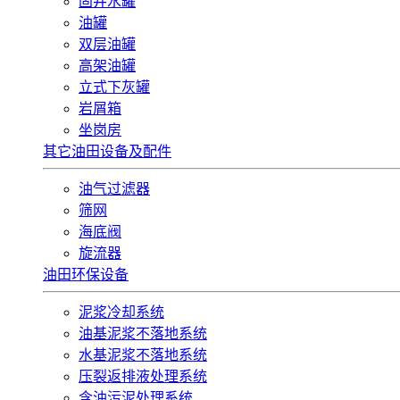
固井水罐
油罐
双层油罐
高架油罐
立式下灰罐
岩屑箱
坐岗房
其它油田设备及配件
油气过滤器
筛网
海底阀
旋流器
油田环保设备
泥浆冷却系统
油基泥浆不落地系统
水基泥浆不落地系统
压裂返排液处理系统
含油污泥处理系统