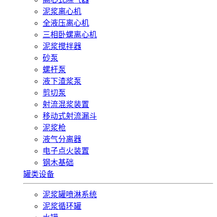
泥浆离心机
全液压离心机
三相卧螺离心机
泥浆搅拌器
砂泵
螺杆泵
液下渣浆泵
剪切泵
射流混浆装置
移动式射流漏斗
泥浆枪
液气分离器
电子点火装置
钢木基础
罐类设备
泥浆罐喷淋系统
泥浆循环罐