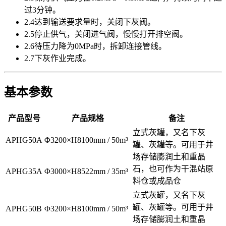
过3分钟。
2.4达到输送要求量时，关闭下灰阀。
2.5停止供气，关闭进气阀，慢慢打开排空阀。
2.6待压力降为0MPa时，拆卸连接管线。
2.7下灰作业完成。
基本参数
产品型号
产品规格
备注
立式灰罐，又名下灰
APHG50A
Φ3200×H8100mm / 50m³
罐、灰罐等。可用于井
场存储膨润土和重晶
石，也可作为干混站原
APHG35A
Φ3000×H8522mm / 35m³
料仓或成品仓
立式灰罐，又名下灰
罐、灰罐等。可用于井
APHG50B
Φ3200×H8100mm / 50m³
场存储膨润土和重晶