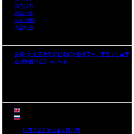
站内搜索
网站地图
XML地图
内容标签
联系信息
该邮件地址已受到反垃圾邮件插件保护。要显示它需要
在浏览器中启用 JavaScript。
029-63611979
18629552519
生产地址：陕西省渭南市富平县富阎产业园富辰四路
总部地址：陕西省西安市灞桥区中国五矿金融贸易中心
大厦A座8层
©
2026年
陕西艾普石油装备有限公司
版权所有