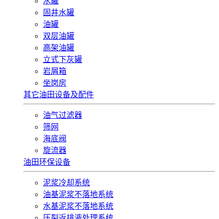
水罐
固井水罐
油罐
双层油罐
高架油罐
立式下灰罐
岩屑箱
坐岗房
其它油田设备及配件
油气过滤器
筛网
海底阀
旋流器
油田环保设备
泥浆冷却系统
油基泥浆不落地系统
水基泥浆不落地系统
压裂返排液处理系统