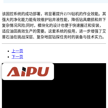
该固控系统的成功部署，将显著提升ZJ70钻机的作业效能。其
强大的净化能力能有效维护钻井液性能，降低钻具磨损和井下
复杂情况风险;同时，模块化的设计也便于快速搬迁和安装，
适应油田高效生产的需要。这套系统的投用，进一步增强了艾
普石油在挑战深层、复杂地层钻探任务时的装备与技术实力。
上一页
下一页
Aipu Solid Control Co., Ltd
陕西艾普石油装备有限公司
专业生产泥浆净化设备的厂家。产品主要用于处理钻井泥浆，
服务于陆地及海上石油钻井平台、天然气钻井、定向穿越、非
开挖工程、建筑打桩等领域。