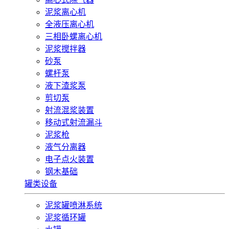
泥浆离心机
全液压离心机
三相卧螺离心机
泥浆搅拌器
砂泵
螺杆泵
液下渣浆泵
剪切泵
射流混浆装置
移动式射流漏斗
泥浆枪
液气分离器
电子点火装置
钢木基础
罐类设备
泥浆罐喷淋系统
泥浆循环罐