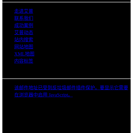
走进艾普
联系我们
成功案例
艾普动态
站内搜索
网站地图
XML地图
内容标签
联系信息
该邮件地址已受到反垃圾邮件插件保护。要显示它需要
在浏览器中启用 JavaScript。
029-63611979
18629552519
生产地址：陕西省渭南市富平县富阎产业园富辰四路
总部地址：陕西省西安市灞桥区中国五矿金融贸易中心
大厦A座8层