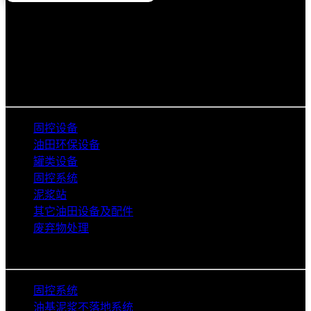
Aipu Solid Control Co., Ltd
陕西艾普石油装备有限公司
专业生产泥浆净化设备的厂家。产品主要用于处理钻井泥浆，
服务于陆地及海上石油钻井平台、天然气钻井、定向穿越、非
开挖工程、建筑打桩等领域。
产品类别
固控设备
油田环保设备
罐类设备
固控系统
泥浆站
其它油田设备及配件
废弃物处理
解决方案
固控系统
油基泥浆不落地系统