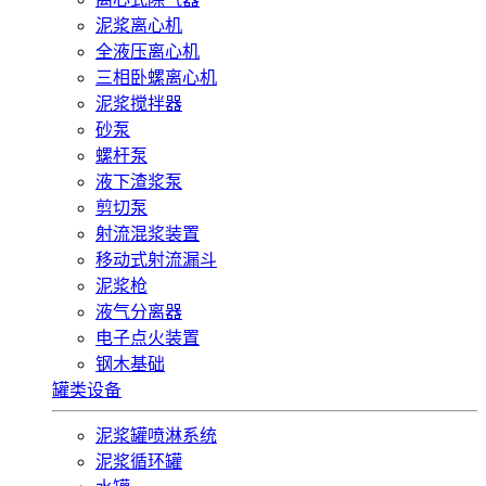
泥浆离心机
全液压离心机
三相卧螺离心机
泥浆搅拌器
砂泵
螺杆泵
液下渣浆泵
剪切泵
射流混浆装置
移动式射流漏斗
泥浆枪
液气分离器
电子点火装置
钢木基础
罐类设备
泥浆罐喷淋系统
泥浆循环罐