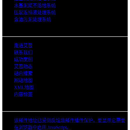
水基泥浆不落地系统
压裂返排液处理系统
含油污泥处理系统
关于艾普
走进艾普
联系我们
成功案例
艾普动态
站内搜索
网站地图
XML地图
内容标签
联系信息
该邮件地址已受到反垃圾邮件插件保护。要显示它需要
在浏览器中启用 JavaScript。