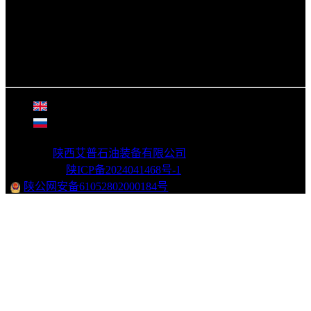
029-63611979
18629552519
生产地址：陕西省渭南市富平县富阎产业园富辰四路
总部地址：陕西省西安市灞桥区中国五矿金融贸易中心
大厦A座8层
©
2026年
陕西艾普石油装备有限公司
版权所有
|
网站备案：
陕ICP备2024041468号-1
|
陕公网安备61052802000184号