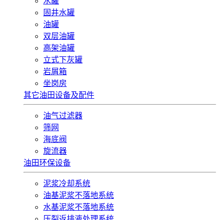
水罐
固井水罐
油罐
双层油罐
高架油罐
立式下灰罐
岩屑箱
坐岗房
其它油田设备及配件
油气过滤器
筛网
海底阀
旋流器
油田环保设备
泥浆冷却系统
油基泥浆不落地系统
水基泥浆不落地系统
压裂返排液处理系统